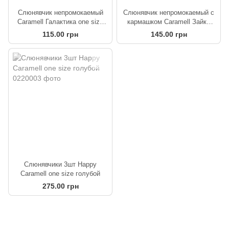
Слюнявчик непромокаемый
Слюнявчик непромокаемый с
Caramell Галактика one size
кармашком Caramell Зайки
белый с красным
one size розовый
115.00 грн
145.00 грн
Слюнявчики 3шт Happy
Caramell one size голубой
275.00 грн