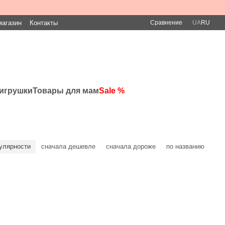
Сравнение
магазин
Контакты
UA
RU
игрушки
Товары для мам
Sale %
улярности
сначала дешевле
сначала дороже
по названию