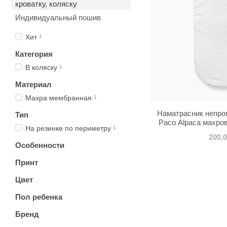
кроватку, коляску
Индивидуальный пошив
Хит
1
Категория
В коляску
1
Материал
Махра мембранная
1
Наматрасник непро
Тип
Paco Alpaca махро
На резинке по периметру
1
раз
200.
Особенности
Принт
Цвет
Пол ребенка
Бренд