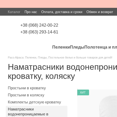
Перейти к основному контенту
Каталог
Про нас
Оплата, доставка и сроки
Обмен и возврат
+38 (068) 242-00-22
+38 (063) 293-14-61
Пеленки
Пледы
Полотенца и п
Paco Alpaca: Пеленки, Пледы, Постельное белье и больше товаров для детей!
Наматрасники водонепрон
кроватку, коляску
Простыни в кроватку
ХИТ
Простыни в коляску
Комплекты детскую кроватку
Наматрасники
водонепроницаемые в