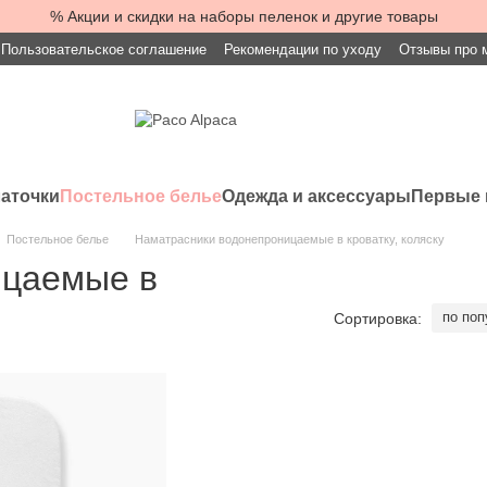
% Акции и скидки на наборы пеленок и другие товары
Пользовательское соглашение
Рекомендации по уходу
Отзывы про 
латочки
Постельное белье
Одежда и аксессуары
Первые 
Постельное белье
Наматрасники водонепроницаемые в кроватку, коляску
ицаемые в
по поп
Сортировка: