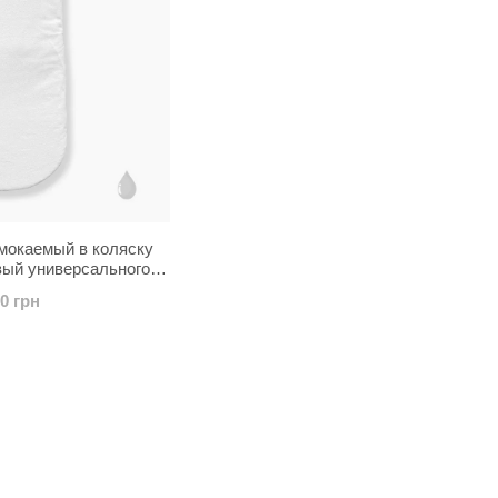
мокаемый в коляску
вый универсального
мера
00 грн