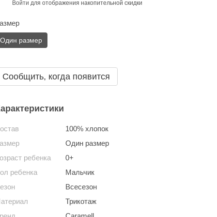
Войти
для отображения накопительной скидки
%
азмер
Один размер
Сообщить, когда появится
арактеристики
остав
100% хлопок
азмер
Один размер
озраст ребенка
0+
ол ребенка
Мальчик
езон
Всесезон
атериал
Трикотаж
ренд
Caramell