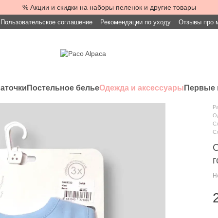
% Акции и скидки на наборы пеленок и другие товары
Пользовательское соглашение
Рекомендации по уходу
Отзывы про 
латочки
Постельное белье
Одежда и аксессуары
Первые 
Pa
О
Сл
Сл
С
г
Н