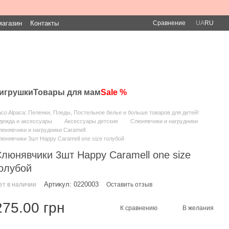
Сравнение
магазин
Контакты
UA
RU
игрушки
Товары для мам
Sale %
co Alpaca: Пеленки, Пледы, Постельное белье и больше товаров для детей!
дежда и аксессуары
Аксессуары детские
Слюнявчики и нагрудники
юнявчики и нагрудники Caramell
юнявчики 3шт Happy Caramell one size голубой
люнявчики 3шт Happy Caramell one size
олубой
Артикул: 0220003
ет в наличии
Оставить отзыв
275.00 грн
К сравнению
В желания