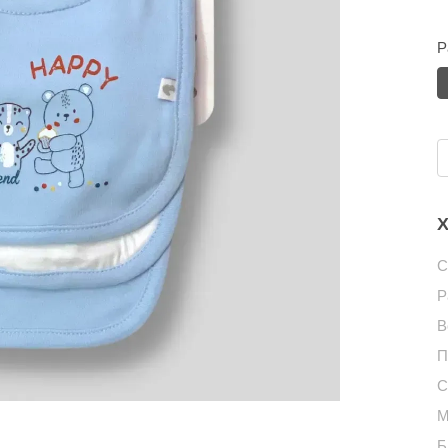
Р
Х
С
Р
В
П
С
М
Б