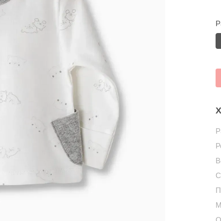
Р
Х
Р
Р
В
С
П
М
О