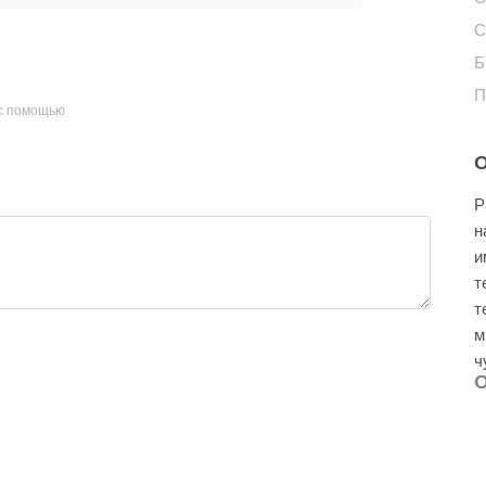
С
Б
П
с помощью
О
Р
н
и
т
т
м
ч
О