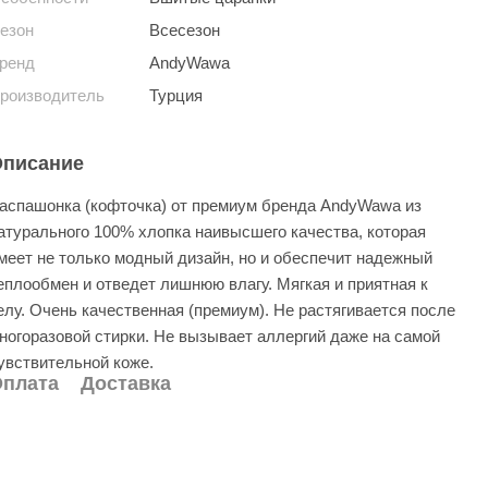
езон
Всесезон
ренд
AndyWawa
роизводитель
Турция
писание
аспашонка (кофточка) от премиум бренда AndyWawa из
атурального 100% хлопка наивысшего качества, которая
меет не только модный дизайн, но и обеспечит надежный
еплообмен и отведет лишнюю влагу. Мягкая и приятная к
елу. Очень качественная (премиум). Не растягивается после
ногоразовой стирки. Не вызывает аллергий даже на самой
увствительной коже.
плата
Доставка