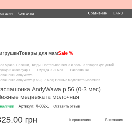
Сравнение
магазин
Контакты
UA
RU
игрушки
Товары для мам
Sale %
co Alpaca: Пеленки, Пледы, Постельное белье и больше товаров для детей!
дежда и аксессуары
Одежда 0-24 мес
Распашонки
аспашонки AndyWawa
аспашонка AndyWawa р.56 (0-3 мес) Нежные медвежата молочная
аспашонка AndyWawa р.56 (0-3 мес)
ежные медвежата молочная
Артикул: Л-002-1
 наличии
Оставить отзыв
325.00 грн
К сравнению
В желания