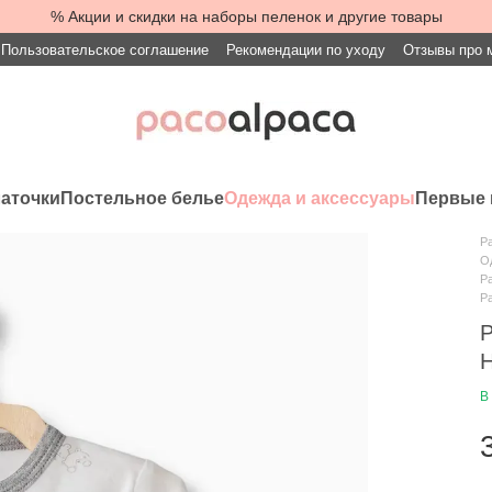
% Акции и скидки на наборы пеленок и другие товары
Пользовательское соглашение
Рекомендации по уходу
Отзывы про 
латочки
Постельное белье
Одежда и аксессуары
Первые 
Pa
О
Р
Р
Р
Н
В