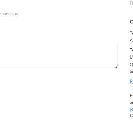
П
с помощью
О
Т
A
Т
М
O
я
Р
Е
и
И
О