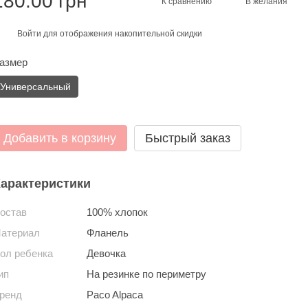
180.00 грн
К сравнению
В желания
Войти
для отображения накопительной скидки
%
азмер
Универсальный
Добавить в корзину
Быстрый заказ
арактеристики
остав
100% хлопок
атериал
Фланель
ол ребенка
Девочка
ип
На резинке по периметру
ренд
Paco Alpaca