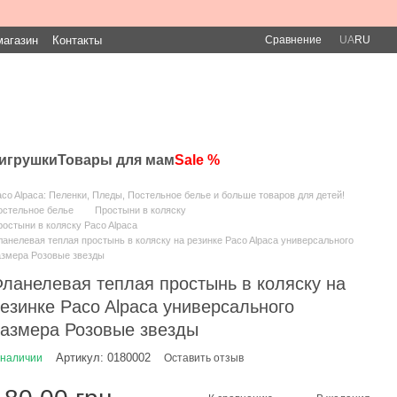
Сравнение
магазин
Контакты
UA
RU
игрушки
Товары для мам
Sale %
co Alpaca: Пеленки, Пледы, Постельное белье и больше товаров для детей!
остельное белье
Простыни в коляску
остыни в коляску Paco Alpaca
анелевая теплая простынь в коляску на резинке Paco Alpaca универсального
азмера Розовые звезды
ланелевая теплая простынь в коляску на
езинке Paco Alpaca универсального
азмера Розовые звезды
Артикул: 0180002
 наличии
Оставить отзыв