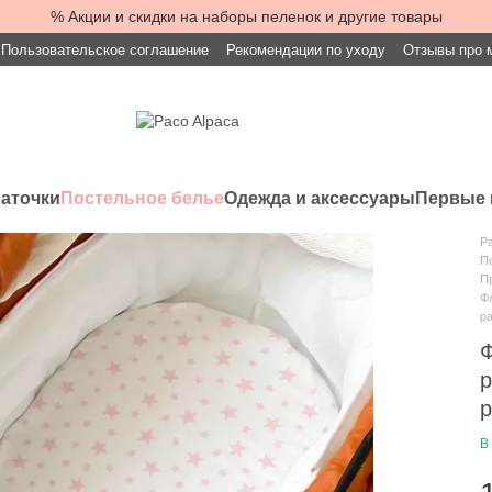
% Акции и скидки на наборы пеленок и другие товары
Пользовательское соглашение
Рекомендации по уходу
Отзывы про 
латочки
Постельное белье
Одежда и аксессуары
Первые 
Pa
П
Пр
Фл
р
Ф
р
р
В