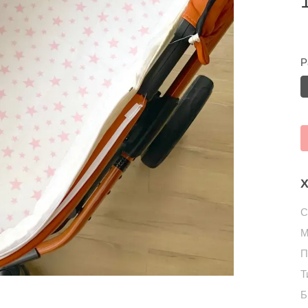
Р
Х
С
М
П
Т
Б