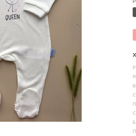
Р
Х
Р
Р
В
С
П
С
Б
П