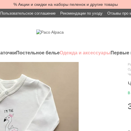
% Акции и скидки на наборы пеленок и другие товары
Пользовательское соглашение
Рекомендации по уходу
Отзывы про 
латочки
Постельное белье
Одежда и аксессуары
Первые 
Pa
О
Ч
Ч
В