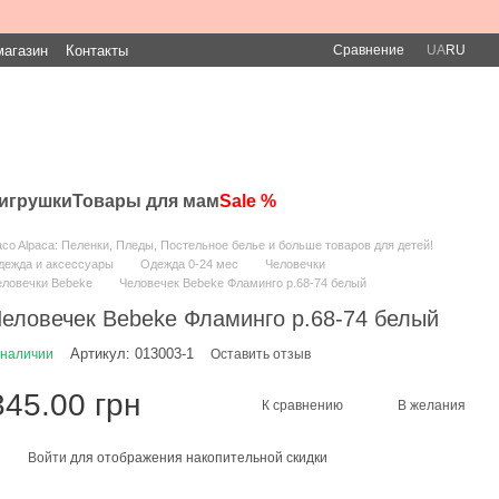
Сравнение
магазин
Контакты
UA
RU
игрушки
Товары для мам
Sale %
co Alpaca: Пеленки, Пледы, Постельное белье и больше товаров для детей!
дежда и аксессуары
Одежда 0-24 мес
Человечки
еловечки Bebeke
Человечек Bebeke Фламинго р.68-74 белый
еловечек Bebeke Фламинго р.68-74 белый
Артикул: 013003-1
 наличии
Оставить отзыв
345.00 грн
К сравнению
В желания
Войти
для отображения накопительной скидки
%