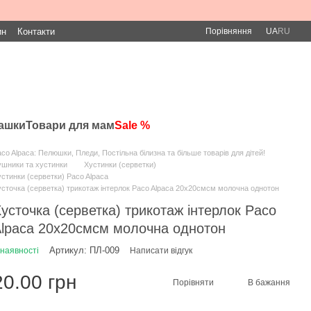
Порівняння
ин
Контакти
UA
RU
рашки
Товари для мам
Sale %
co Alpaca: Пелюшки, Пледи, Постільна білизна та більше товарів для дітей!
шники та хустинки
Хустинки (серветки)
стинки (серветки) Paco Alpaca
сточка (серветка) трикотаж інтерлок Paco Alpaca 20х20смсм молочна однотон
усточка (серветка) трикотаж інтерлок Paco
lpaca 20х20смсм молочна однотон
Артикул: ПЛ-009
 наявності
Написати відгук
20.00 грн
Порівняти
В бажання