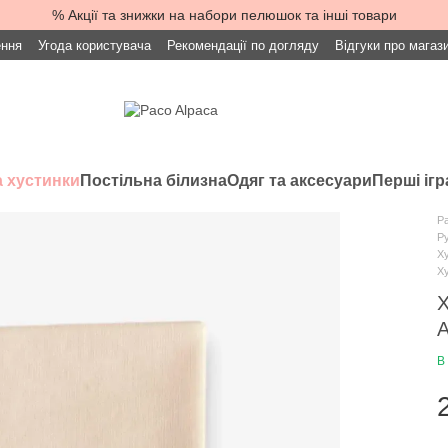
% Акції та знижки на набори пелюшок та інші товари
ення
Угода користувача
Рекомендації по догляду
Відгуки про магаз
 хустинки
Постільна білизна
Одяг та аксесуари
Перші іг
Pa
Ру
Ху
Ху
Х
A
В