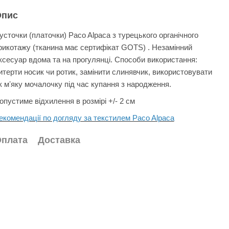
Опис
усточки (платочки) Paco Alpaca з турецького органічного
рикотажу (тканина має сертифікат GOTS) . Незамінний
ксесуар вдома та на прогулянці. Способи використання:
итерти носик чи ротик, замінити слинявчик, використовувати
к мʼяку мочалочку під час купання з народження.
опустиме відхилення в розмірі +/- 2 см
екомендації по догляду за текстилем Paco Alpaca
плата
Доставка