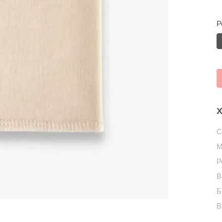
Р
Х
С
М
Р
В
Б
В