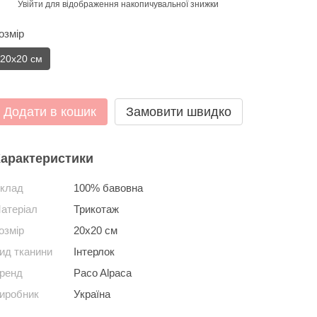
Увійти
для відображення накопичувальної знижки
%
озмір
20х20 см
Додати в кошик
Замовити швидко
арактеристики
клад
100% бавовна
атеріал
Трикотаж
озмір
20х20 см
ид тканини
Інтерлок
ренд
Paco Alpaca
иробник
Україна