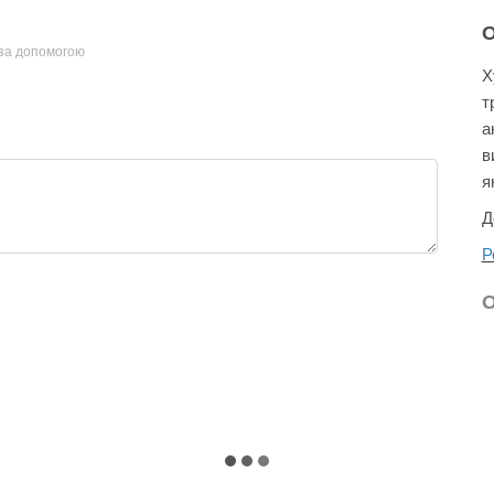
 за допомогою
Х
т
а
в
я
Д
Р
О