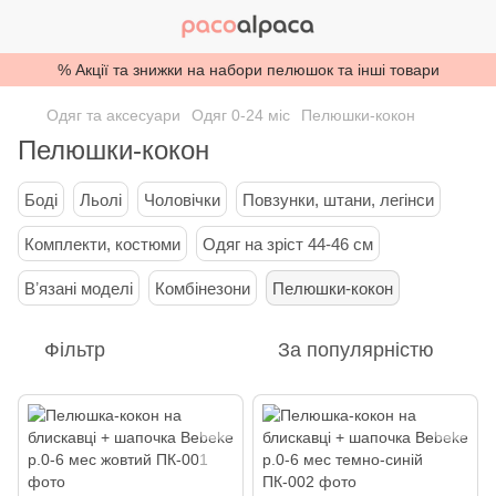
% Акції та знижки на набори пелюшок та інші товари
Одяг та аксесуари
Одяг 0-24 міс
Пелюшки-кокон
Пелюшки-кокон
Боді
Льолі
Чоловічки
Повзунки, штани, легінси
Комплекти, костюми
Одяг на зріст 44-46 см
Вʼязані моделі
Комбінезони
Пелюшки-кокон
Фільтр
За популярністю