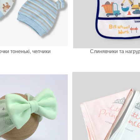
чки тоненькі, чепчики
Слинявчики та нагру