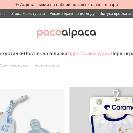
% Акції та знижки на набори пелюшок та інші товари
ення
Угода користувача
Рекомендації по догляду
Відгуки про магаз
 хустинки
Постільна білизна
Одяг та аксесуари
Перші іг
Одяг та аксесуари
Аксесуари дитячі