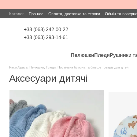
Перейти до основного контенту
Каталог
Про нас
Оплата, доставка та строки
Обмін та поверн
+38 (068) 242-00-22
+38 (063) 293-14-61
Пелюшки
Пледи
Рушники та
Paco Alpaca: Пелюшки, Пледи, Постільна білизна та більше товарів для дітей!
Аксесуари дитячі