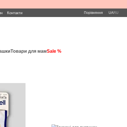
Порівняння
ин
Контакти
UA
RU
рашки
Товари для мам
Sale %