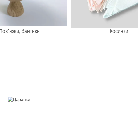
Повʼязки, бантики
Косинки