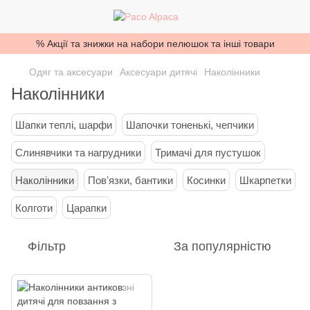
% Акції та знижки на набори пелюшок та інші товари
Одяг та аксесуари
Аксесуари дитячі
Наколінники
Наколінники
Шапки теплі, шарфи
Шапочки тоненькі, чепчики
Слинявчики та нагрудники
Тримачі для пустушок
Наколінники
Повʼязки, бантики
Косинки
Шкарпетки
Колготи
Царапки
Фільтр
За популярністю