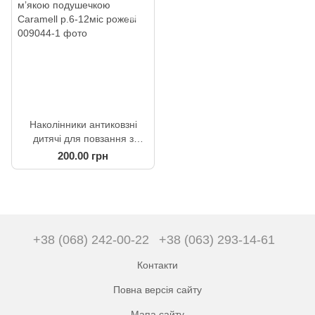
Наколінники антиковзні
дитячі для повзання з
мʼякою подушечкою
200.00 грн
Caramell р.6-12міс рожеві
+38 (068) 242-00-22
+38 (063) 293-14-61
Контакти
Повна версія сайту
Мапа сайту