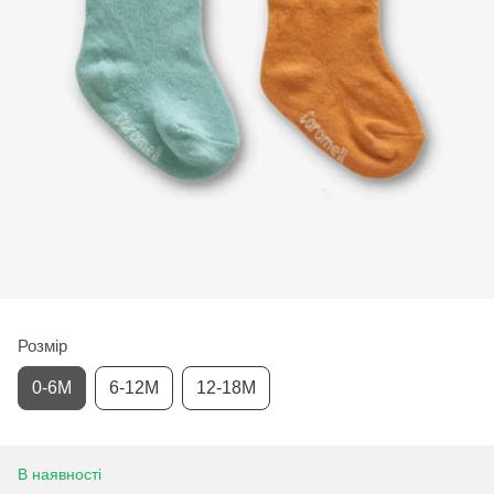
Розмір
0-6М
6-12М
12-18М
В наявності