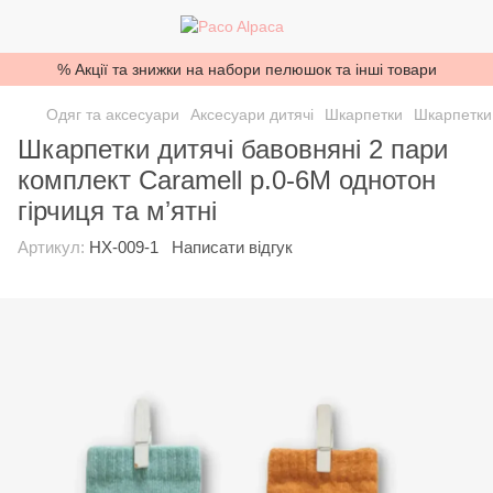
% Акції та знижки на набори пелюшок та інші товари
Одяг та аксесуари
Аксесуари дитячі
Шкарпетки
Шкарпетки
Шкарпетки дитячі бавовняні 2 пари
комплект Caramell р.0-6М однотон
гірчиця та мʼятні
Артикул:
НХ-009-1
Написати відгук