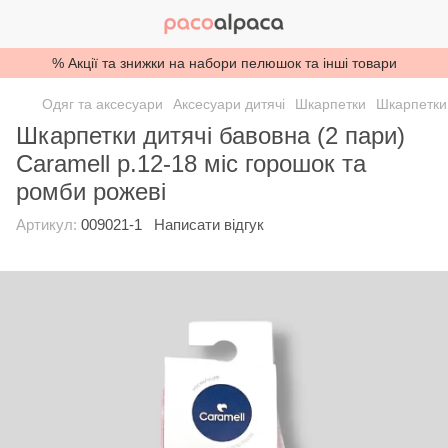
% Акції та знижки на набори пелюшок та інші товари
Одяг та аксесуари
Аксесуари дитячі
Шкарпетки
Шкарпетки
Шкарпетки дитячі бавовна (2 пари)
Caramell р.12-18 міс горошок та
ромби рожеві
Артикул:
009021-1
Написати відгук