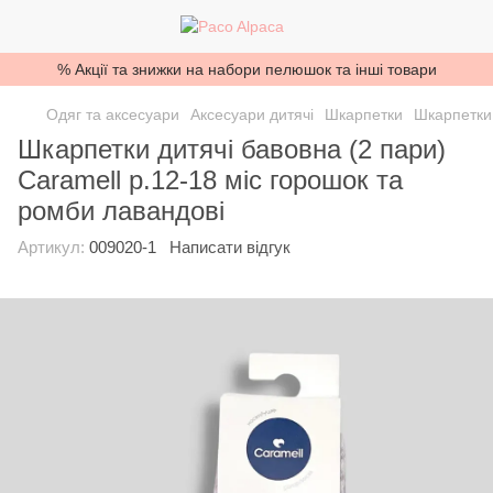
% Акції та знижки на набори пелюшок та інші товари
Одяг та аксесуари
Аксесуари дитячі
Шкарпетки
Шкарпетки
Шкарпетки дитячі бавовна (2 пари)
Caramell р.12-18 міс горошок та
ромби лавандові
Артикул:
009020-1
Написати відгук