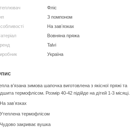
теплювач
Фліс
ип
З помпоном
собливості
На завʼязках
атеріал
Вовняна пряжа
ренд
Talvi
иробник
Україна
Опис
епла в’язана зимова шапочка виготовлена з якісної пряжі та
ідшита термофлісом. Розмір 40-42 підійде на дітей 1-3 місяці.
На завʼязках
Утеплена термофлісом
Чудово закриває вушка