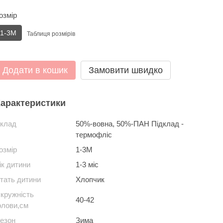
озмір
1-3М
Таблиця розмірів
Додати в кошик
Замовити швидко
арактеристики
клад
50%-вовна, 50%-ПАН Підклад -
термофліс
озмір
1-3М
ік дитини
1-3 міс
тать дитини
Хлопчик
кружність
40-42
олови,см
езон
Зима