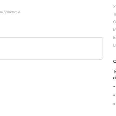
У
 за допомогою
Т
О
М
Б
В
Т
п
•
•
•