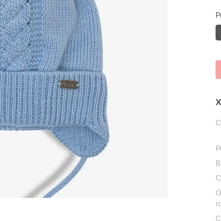
Р
Х
С
Р
В
С
О
г
С