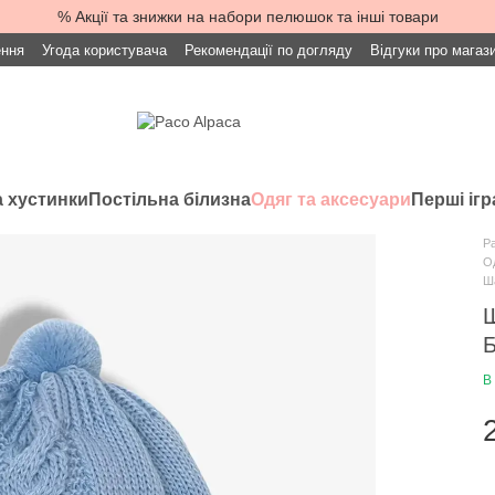
% Акції та знижки на набори пелюшок та інші товари
ення
Угода користувача
Рекомендації по догляду
Відгуки про магаз
 хустинки
Постільна білизна
Одяг та аксесуари
Перші іг
Pa
Од
Ша
Ш
Б
В