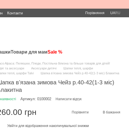
Порівняння
ин
Контакти
UA
RU
рашки
Товари для мам
Sale %
co Alpaca: Пелюшки, Пледи, Постільна білизна та більше товарів для дітей!
яг та аксесуари
Аксесуари дитячі
Шапки теплі, шарфи
пки теплі, шарфи Talvi
Шапка вʼязана зимова Чейз р.40-42(1-3 міс) Блакитна
апка вʼязана зимова Чейз р.40-42(1-3 міс)
лакитна
Артикул: 0100002
 наявності
Написати відгук
260.00 грн
Порівняти
В бажання
Увійти
для відображення накопичувальної знижки
%