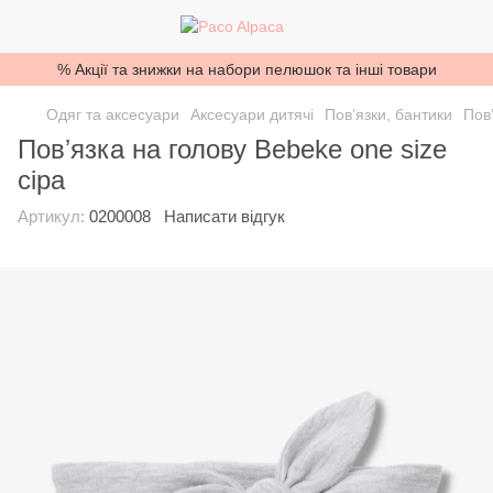
% Акції та знижки на набори пелюшок та інші товари
Одяг та аксесуари
Аксесуари дитячі
Повʼязки, бантики
Пов
Повʼязка на голову Bebeke one size
сіра
Артикул:
0200008
Написати відгук