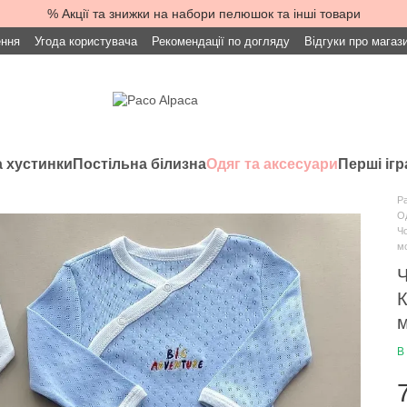
% Акції та знижки на набори пелюшок та інші товари
ення
Угода користувача
Рекомендації по догляду
Відгуки про магаз
 хустинки
Постільна білизна
Одяг та аксесуари
Перші іг
Pa
Од
Чо
м
Ч
К
м
В