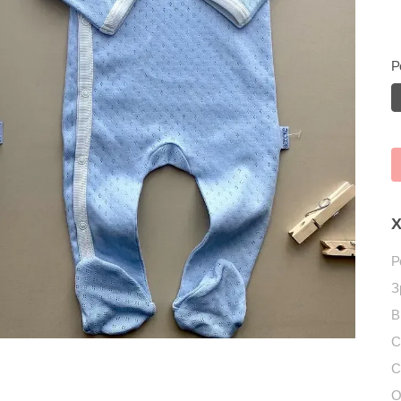
Р
Х
Р
З
В
С
С
О