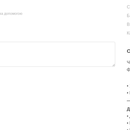
С
 за допомогою
Б
В
К
Ч
ф
•
•
Д
•
•
•