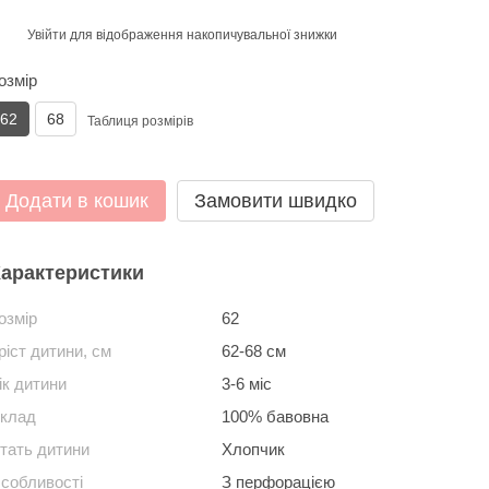
Увійти
для відображення накопичувальної знижки
%
озмір
62
68
Таблиця розмірів
Додати в кошик
Замовити швидко
арактеристики
озмір
62
ріст дитини, см
62-68 см
ік дитини
3-6 міс
клад
100% бавовна
тать дитини
Хлопчик
собливості
З перфорацією