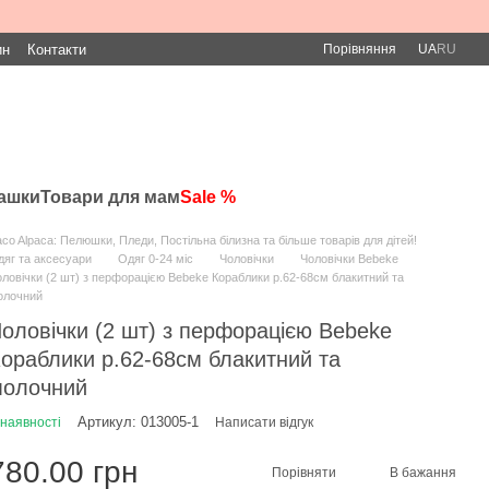
Порівняння
ин
Контакти
UA
RU
рашки
Товари для мам
Sale %
co Alpaca: Пелюшки, Пледи, Постільна білизна та більше товарів для дітей!
яг та аксесуари
Одяг 0-24 міс
Чоловічки
Чоловічки Bebeke
ловічки (2 шт) з перфорацією Bebeke Кораблики р.62-68см блакитний та
олочний
оловічки (2 шт) з перфорацією Bebeke
ораблики р.62-68см блакитний та
олочний
Артикул: 013005-1
 наявності
Написати відгук
780.00 грн
Порівняти
В бажання