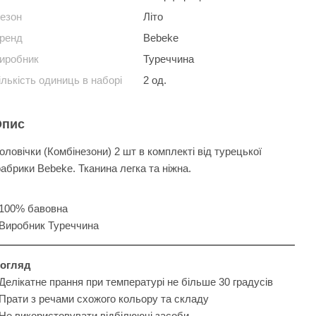
езон
Літо
ренд
Bebeke
иробник
Туреччина
ількість одиниць в наборі
2 од.
Опис
оловічки (Комбінезони) 2 шт в комплекті від турецької
абрики Bebeke. Тканина легка та ніжна.
 100% бавовна
 Виробник Туреччина
огляд
 Делікатне прання при температурі не більше 30 градусів
 Прати з речами схожого кольору та складу
 Не використовувати відбілюючі засоби