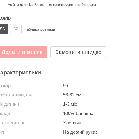
Увійти
для відображення накопичувальної знижки
%
озмір
56
62
Таблиця розмірів
Додати в кошик
Замовити швидко
арактеристики
озмір
56
ріст дитини, см
56-62 см
ік дитини
1-3 міс
клад
100% бавовна
тать дитини
Хлопчик
ип
На довгий рукав