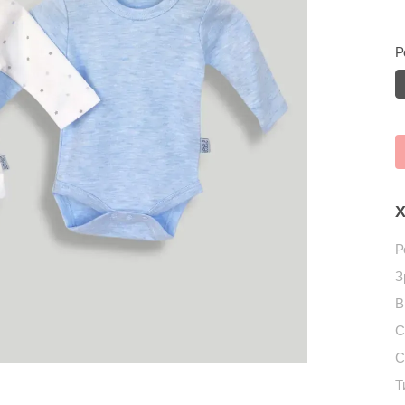
Р
Х
Р
З
В
С
С
Т