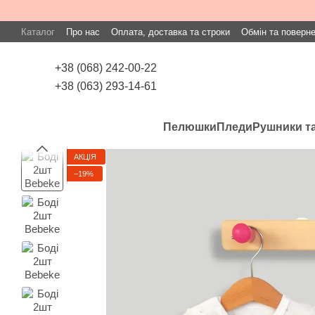
Перейти до основного контенту
Каталог
Про нас
Оплата, доставка та строки
Обмін та поверн
+38 (068) 242-00-22
+38 (063) 293-14-61
Пелюшки
Пледи
Рушники та
АКЦІЯ
−19%