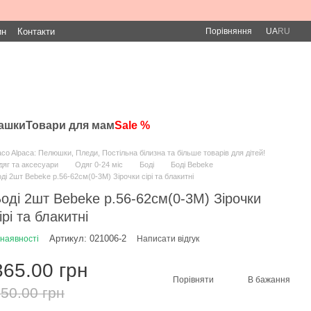
Порівняння
ин
Контакти
UA
RU
рашки
Товари для мам
Sale %
co Alpaca: Пелюшки, Пледи, Постільна білизна та більше товарів для дітей!
яг та аксесуари
Одяг 0-24 міс
Боді
Боді Bebeke
ді 2шт Bebeke р.56-62см(0-3М) Зірочки сірі та блакитні
оді 2шт Bebeke р.56-62см(0-3М) Зірочки
ірі та блакитні
Артикул: 021006-2
 наявності
Написати відгук
365.00 грн
Порівняти
В бажання
50.00 грн