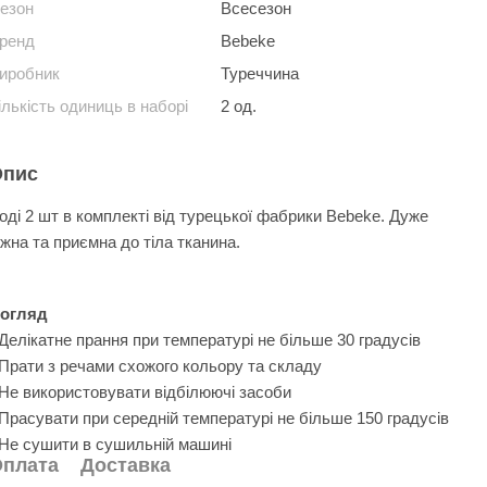
езон
Всесезон
ренд
Bebeke
иробник
Туреччина
ількість одиниць в наборі
2 од.
Опис
оді 2 шт в комплекті від турецької фабрики Bebeke. Дуже
іжна та приємна до тіла тканина.
огляд
 Делікатне прання при температурі не більше 30 градусів
 Прати з речами схожого кольору та складу
 Не використовувати відбілюючі засоби
 Прасувати при середній температурі не більше 150 градусів
 Не сушити в сушильній машині
плата
Доставка