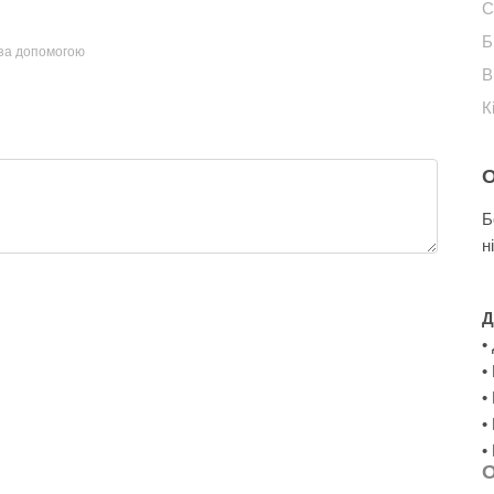
С
Б
 за допомогою
В
К
Б
н
Д
•
•
•
•
•
О