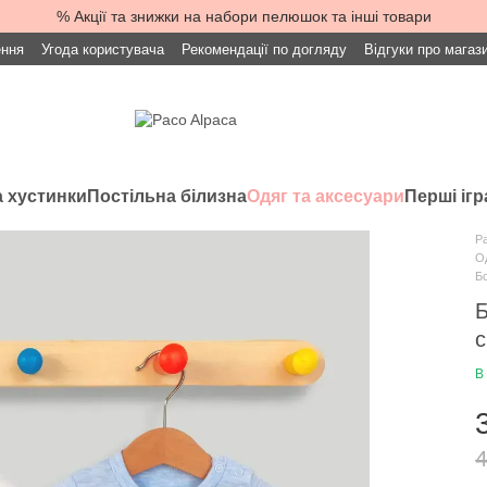
% Акції та знижки на набори пелюшок та інші товари
ення
Угода користувача
Рекомендації по догляду
Відгуки про магаз
 хустинки
Постільна білизна
Одяг та аксесуари
Перші іг
Pa
Од
Бо
Б
с
В
4