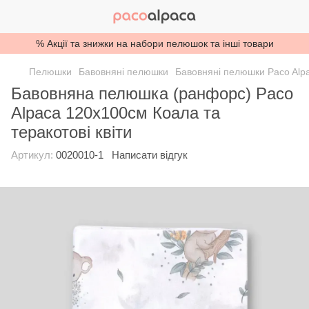
% Акції та знижки на набори пелюшок та інші товари
Пелюшки
Бавовняні пелюшки
Бавовняні пелюшки Paco Alp
Бавовняна пелюшка (ранфорс) Paco
Alpaca 120х100см Коала та
теракотові квіти
Артикул:
0020010-1
Написати відгук