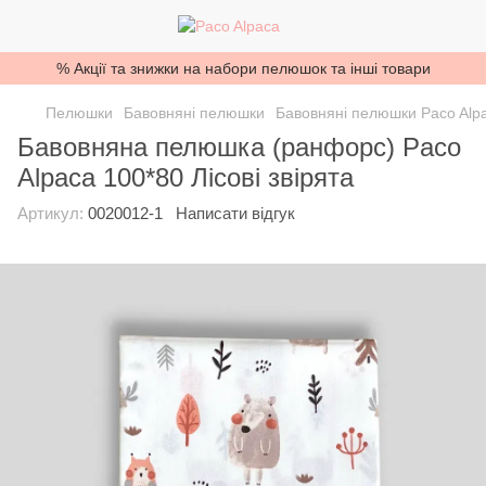
% Акції та знижки на набори пелюшок та інші товари
Пелюшки
Бавовняні пелюшки
Бавовняні пелюшки Paco Alp
Бавовняна пелюшка (ранфорс) Paco
Alpaca 100*80 Лісові звірята
Артикул:
0020012-1
Написати відгук