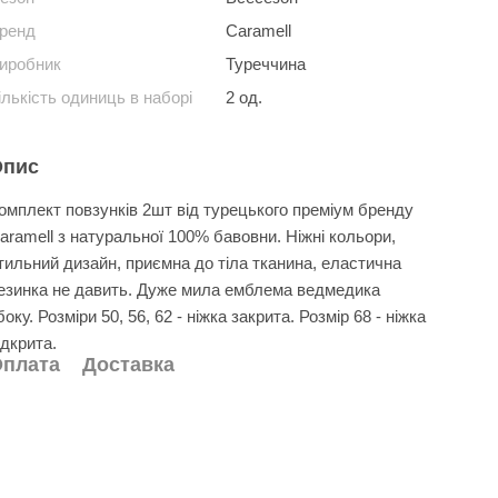
ренд
Caramell
иробник
Туреччина
ількість одиниць в наборі
2 од.
Опис
омплект повзунків 2шт від турецького преміум бренду
aramell з натуральної 100% бавовни. Ніжні кольори,
тильний дизайн, приємна до тіла тканина, еластична
езинка не давить. Дуже мила емблема ведмедика
боку. Розміри 50, 56, 62 - ніжка закрита. Розмір 68 - ніжка
ідкрита.
плата
Доставка