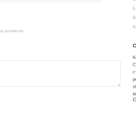
Б
В
К
 за допомогою
К
C
с
р
з
в
О