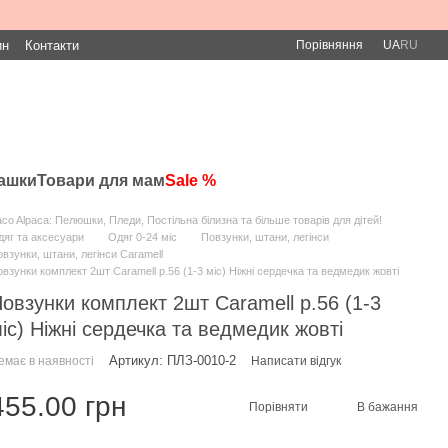
Порівняння
ин
Контакти
UA
RU
рашки
Товари для мам
Sale %
co Alpaca: Пелюшки, Пледи, Постільна білизна та більше товарів для дітей!
яг та аксесуари
Одяг 0-24 міс
Повзунки, штани, легінси
взунки, штани, легінси Caramell
взунки комплект 2шт Caramell р.56 (1-3 міс) Ніжні сердечка та ведмедик жовті
овзунки комплект 2шт Caramell р.56 (1-3
іс) Ніжні сердечка та ведмедик жовті
Артикул: ПЛЗ-0010-2
емає в наявності
Написати відгук
455.00 грн
Порівняти
В бажання