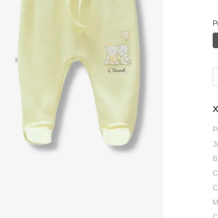
Р
Х
Р
З
В
С
С
М
С