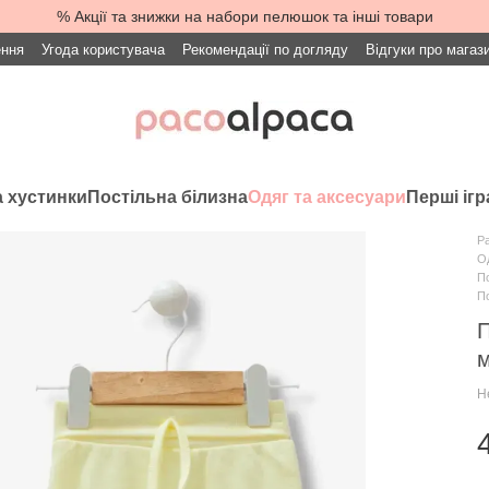
% Акції та знижки на набори пелюшок та інші товари
ення
Угода користувача
Рекомендації по догляду
Відгуки про магаз
 хустинки
Постільна білизна
Одяг та аксесуари
Перші іг
Pa
Од
По
По
П
м
Н