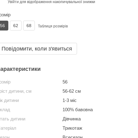
Увійти
для відображення накопичувальної знижки
%
озмір
56
62
68
Таблиця розмірів
Повідомити, коли з'явиться
арактеристики
озмір
56
ріст дитини, см
56-62 см
ік дитини
1-3 міс
клад
100% бавовна
тать дитини
Дівчинка
атеріал
Трикотаж
езон
Всесезон